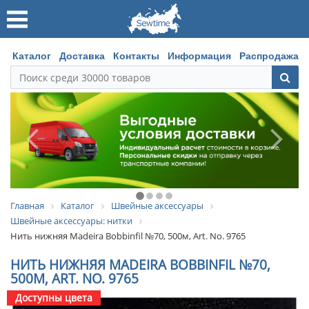
Каталог
Доставка
Контакты
Информация
Распродажа
Главная
Каталог
Швейные аксессуары
Швейные аксессуары: нитки
Нить нижняя Madeira Bobbinfil №70, 500м, Art. No. 9765
НИТЬ НИЖНЯЯ MADEIRA BOBBINFIL №70,
500М, ART. NO. 9765
Доступны цвета