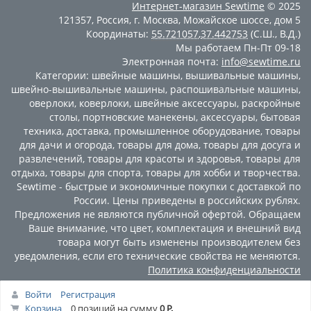
Интернет-магазин
Sewtime
© 2025
121357
,
Россия
,
г. Москва
,
Можайское шоссе, дом 5
Координаты:
55.721057
,
37.442753
(С.Ш., В.Д.)
Мы работаем
Пн-Пт 09-18
Электронная почта:
info@sewtime.ru
Категории:
швейные машины
,
вышивальные машины
,
швейно-вышивальные машины
,
распошивальные машины
,
оверлоки
,
коверлоки
,
швейные аксессуары
,
раскройные
столы
,
портновские манекены
,
аксессуары
,
бытовая
техника
,
доставка
,
промышленное оборудование
,
товары
для дачи и огорода
,
товары для дома
,
товары для досуга и
развлечений
,
товары для красоты и здоровья
,
товары для
отдыха
,
товары для спорта
,
товары для хобби и творчества
.
Sewtime - быстрые и экономичные покупки с доставкой по
России. Цены приведены в российских рублях.
Предложения не являются публичной офертой. Обращаем
Ваше внимание, что цвет, комплектация и внешний вид
товара могут быть изменены производителем без
уведомления, если его технические свойства не меняются.
Политика конфиденциальности
Войти
Регистрация
Корзина
0 позиций
на сумму
0 Р.