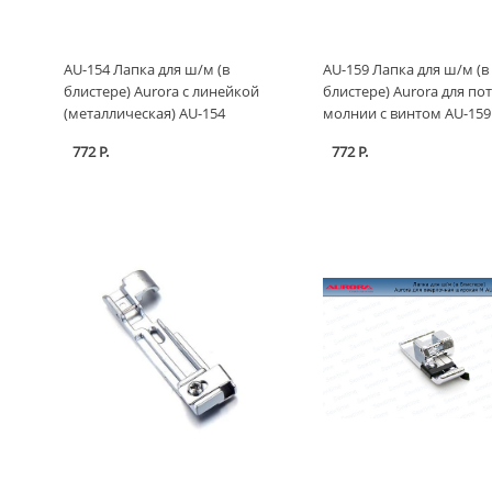
AU-154 Лапка для ш/м (в
AU-159 Лапка для ш/м (в
блистере) Aurora с линейкой
блистере) Aurora для по
(металлическая) AU-154
молнии с винтом AU-159
772 Р.
772 Р.