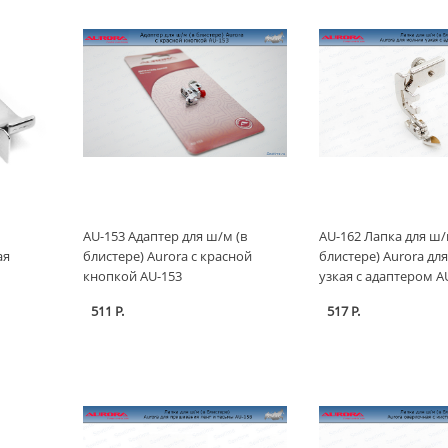
AU-153 Адаптер для ш/м (в
AU-162 Лапка для ш/
ая
блистере) Aurora с красной
блистере) Aurora дл
кнопкой AU-153
узкая с адаптером A
511 Р.
517 Р.