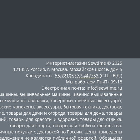
Интернет-магазин
Sewtime
© 2025
121357
,
Россия
,
г. Москва
,
Можайское шоссе, дом 5
Координаты:
55.721057
,
37.442753
(С.Ш., В.Д.)
Мы работаем
Пн-Пт 09-18
Электронная почта:
info@sewtime.ru
 машины
,
вышивальные машины
,
швейно-вышивальные
ные машины
,
оверлоки
,
коверлоки
,
швейные аксессуары
,
вские манекены
,
аксессуары
,
бытовая техника
,
доставка
,
ие
,
товары для дачи и огорода
,
товары для дома
,
товары
ний
,
товары для красоты и здоровья
,
товары для отдыха
,
товары для спорта
,
товары для хобби и творчества
.
мичные покупки с доставкой по России. Цены приведены
Предложения не являются публичной офертой. Обращаем