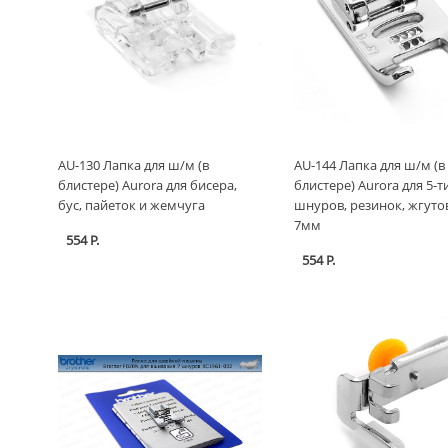
AU-130 Лапка для ш/м (в
AU-144 Лапка для ш/м (в
блистере) Aurora для бисера,
блистере) Aurora для 5-т
бус, пайеток и жемчуга
шнуров, резинок, жгуто
7мм
554 Р.
554 Р.