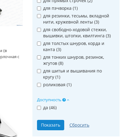
для прямых строчек (
2
)
для пэчворка (
1
)
для резинки, тесьмы, вкладной
нити, кружевной ленты (
3
)
для свободно-ходовой стежки,
вышивки, штопки, квилтинга (
3
)
для толстых шнуров, корда и
канта (
3
)
м (в
ерлочная с
для тонких шнуров, резинок,
жгутов (
8
)
для шитья и вышивания по
кругу (
1
)
роликовая (
1
)
Доступность
да (
46
)