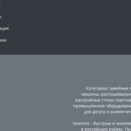
а
ы
ация
ажа
Категории:
швейные
машины
,
распошиваль
раскройные столы
,
портно
промышленное оборудован
для досуга и развлече
Sewtime - быстрые и эконо
в российских рублях. 