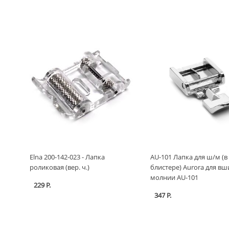
Elna 200-142-023 - Лапка
AU-101 Лапка для ш/м (в
роликовая (вер. ч.)
блистере) Aurora для в
молнии AU-101
229 Р.
347 Р.