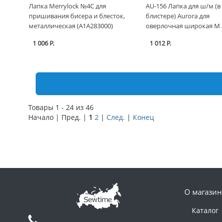
Лапка Merrylock №4C для
AU-156 Лапка для ш/м (в
пришивания бисера и блесток,
блистере) Aurora для
металлическая (A1A283000)
оверлочная широкая M 
1 006 Р.
1 012 Р.
Товары 1 - 24 из 46
Начало | Пред. |
1
2
|
След.
|
Конец
О магазин
Каталог