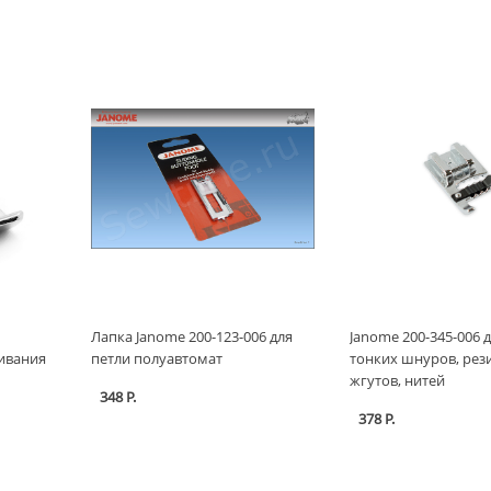
Лапка Janome 200-123-006 для
Janome 200-345-006 д
шивания
петли полуавтомат
тонких шнуров, рез
жгутов, нитей
348 Р.
378 Р.