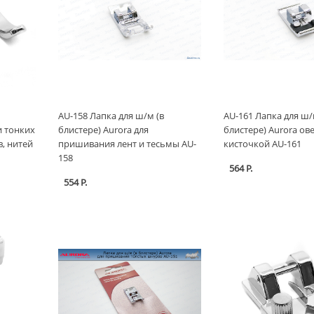
AU-158 Лапка для ш/м (в
AU-161 Лапка для ш/
и тонких
блистере) Aurora для
блистере) Aurora ов
в, нитей
пришивания лент и тесьмы AU-
кисточкой AU-161
158
564 Р.
554 Р.