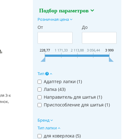
Подбор параметров
Розничная цена
От
До
228,77
1 171,33
2 113,88
3 056,44
3 999
Тип
Адаптер лапки (
1
)
Лапка (
43
)
ля 3-х
Направитель для шитья (
1
)
инок,
Приспособление для шитья (
1
)
Бренд
Тип лапки
для коверлока (
5
)