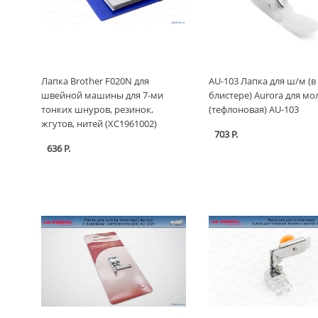
Лапка Brother F020N для
AU-103 Лапка для ш/м (в
швейной машины для 7-ми
блистере) Aurora для м
тонких шнуров, резинок,
(тефлоновая) AU-103
жгутов, нитей (XC1961002)
703 Р.
636 Р.