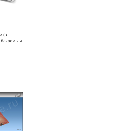
м (в
я бахромы и