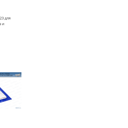
23 для
а и