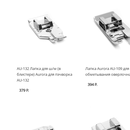
AU-132 Лапка для ш/м (в
Лапка Aurora AU-109 для
блистере) Aurora для пэчворка
обметывания оверлочн
AU-132
394 Р.
379 Р.