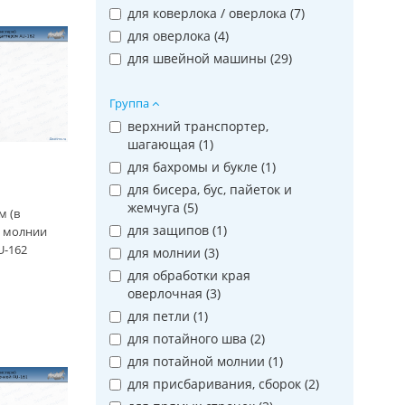
для коверлока / оверлока (
7
)
для оверлока (
4
)
для швейной машины (
29
)
Группа
верхний транспортер,
шагающая (
1
)
для бахромы и букле (
1
)
для бисера, бус, пайеток и
жемчуга (
5
)
м (в
для защипов (
1
)
я молнии
U-162
для молнии (
3
)
для обработки края
оверлочная (
3
)
для петли (
1
)
для потайного шва (
2
)
для потайной молнии (
1
)
для присбаривания, сборок (
2
)