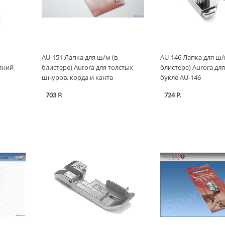
AU-151 Лапка для ш/м (в
AU-146 Лапка для ш/
олний
блистере) Aurora для толстых
блистере) Aurora дл
шнуров, корда и канта
букле AU-146
703 Р.
724 Р.