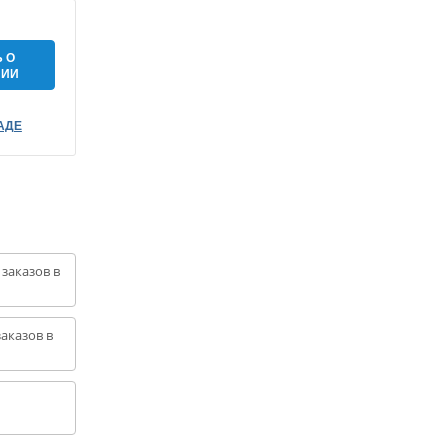
 О
НИИ
АДЕ
 заказов в
аказов в