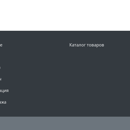
е
Каталог товаров
а
ы
ация
ажа