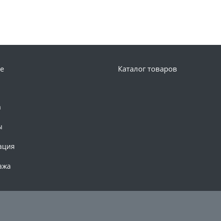
е
Каталог товаров
а
ы
ация
ажа