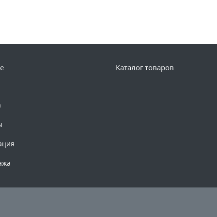
е
Каталог товаров
а
ы
ация
ажа