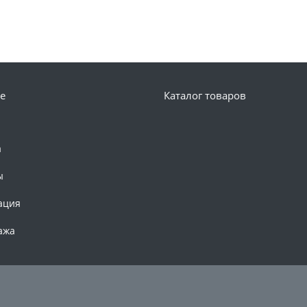
е
Каталог товаров
а
ы
ация
ажа