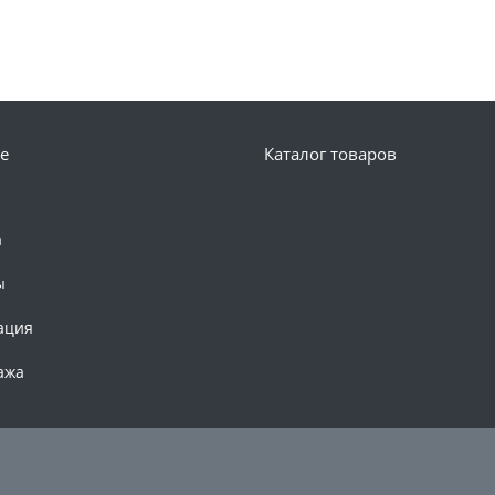
е
Каталог товаров
а
ы
ация
ажа