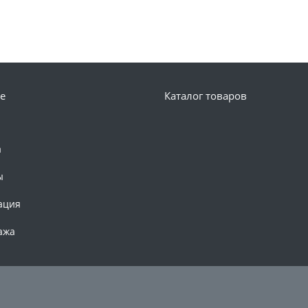
е
Каталог товаров
а
ы
ация
ажа