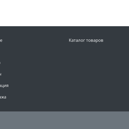
е
Каталог товаров
а
ы
ация
ажа