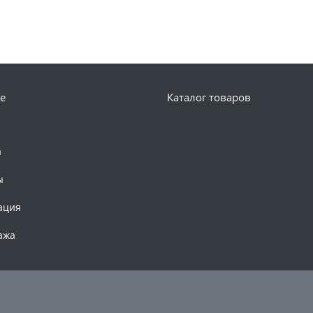
е
Каталог товаров
а
ы
ация
ажа