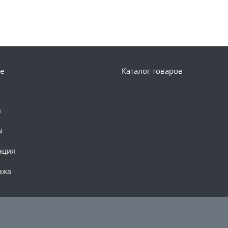
е
Каталог товаров
а
ы
ация
ажа