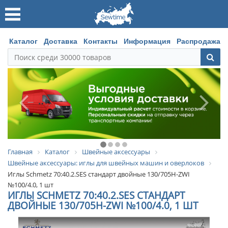
Каталог
Доставка
Контакты
Информация
Распродажа
Главная
Каталог
Швейные аксессуары
Швейные аксессуары: иглы для швейных машин и оверлоков
Иглы Schmetz 70:40.2.SES стандарт двойные 130/705H-ZWI
№100/4.0, 1 шт
ИГЛЫ SCHMETZ 70:40.2.SES СТАНДАРТ
ДВОЙНЫЕ 130/705H-ZWI №100/4.0, 1 ШТ