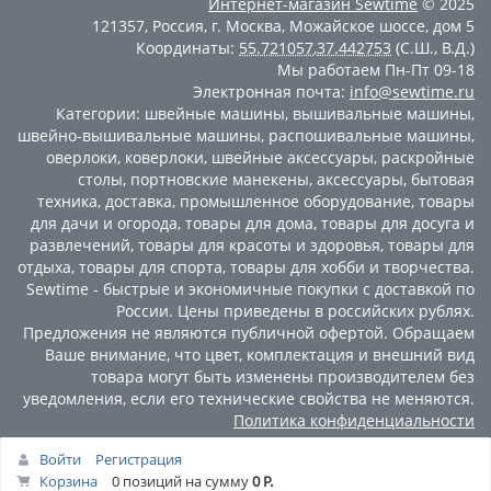
Интернет-магазин
Sewtime
© 2025
121357
,
Россия
,
г. Москва
,
Можайское шоссе, дом 5
Координаты:
55.721057
,
37.442753
(С.Ш., В.Д.)
Мы работаем
Пн-Пт 09-18
Электронная почта:
info@sewtime.ru
Категории:
швейные машины
,
вышивальные машины
,
швейно-вышивальные машины
,
распошивальные машины
,
оверлоки
,
коверлоки
,
швейные аксессуары
,
раскройные
столы
,
портновские манекены
,
аксессуары
,
бытовая
техника
,
доставка
,
промышленное оборудование
,
товары
для дачи и огорода
,
товары для дома
,
товары для досуга и
развлечений
,
товары для красоты и здоровья
,
товары для
отдыха
,
товары для спорта
,
товары для хобби и творчества
.
Sewtime - быстрые и экономичные покупки с доставкой по
России. Цены приведены в российских рублях.
Предложения не являются публичной офертой. Обращаем
Ваше внимание, что цвет, комплектация и внешний вид
товара могут быть изменены производителем без
уведомления, если его технические свойства не меняются.
Политика конфиденциальности
Войти
Регистрация
Корзина
0 позиций
на сумму
0 Р.