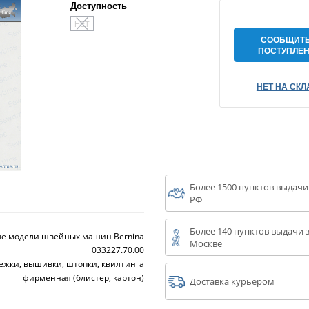
Доступность
НЕТ
СООБЩИТЬ
ПОСТУПЛЕ
НЕТ НА СКЛ
Более 1500 пунктов выдачи
РФ
Более 140 пунктов выдачи з
ые модели швейных машин Bernina
Москве
033227.70.00
тежки, вышивки, штопки, квилтинга
фирменная (блистер, картон)
Доставка курьером