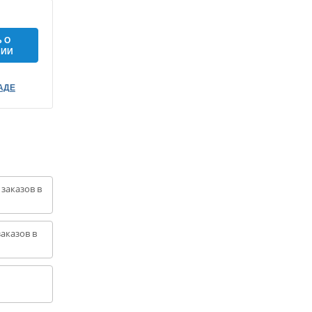
 О
НИИ
АДЕ
 заказов в
аказов в