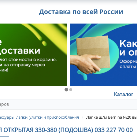
Доставка по всей России
Каталог
ссуары: лапки, улитки и приспособления
Лапка ш/м Bernina №20 вы
ТКРЫТАЯ 330-380 (ПОДОШВА) 033 227 70 00