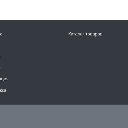
е
Каталог товаров
а
ы
ация
ажа