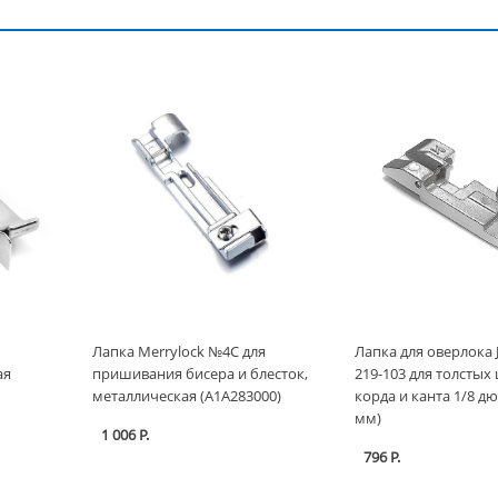
Лапка Merrylock №4C для
Лапка для оверлока 
ая
пришивания бисера и блесток,
219-103 для толстых
металлическая (A1A283000)
корда и канта 1/8 дю
мм)
1 006 Р.
796 Р.