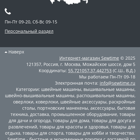
Пн-Пт 09-20, Сб-Вс 09-15
Персональный раздел
Наверх
Интернет-магазин
Sewtime
© 2025
121357
,
Россия
,
г. Москва
,
Можайское шоссе, дом 5
Координаты:
55.721057
,
37.442753
(С.Ш., В.Д.)
Мы работаем
Пн-Пт 09-18
Электронная почта:
info@sewtime.ru
Категории:
швейные машины
,
вышивальные машины
,
швейно-вышивальные машины
,
распошивальные машины
,
оверлоки
,
коверлоки
,
швейные аксессуары
,
раскройные
столы
,
портновские манекены
,
аксессуары
,
бытовая
техника
,
доставка
,
промышленное оборудование
,
товары
для дачи и огорода
,
товары для дома
,
товары для досуга и
развлечений
,
товары для красоты и здоровья
,
товары для
отдыха
,
товары для спорта
,
товары для хобби и творчества
.
Sewtime - быстрые и экономичные покупки с доставкой по