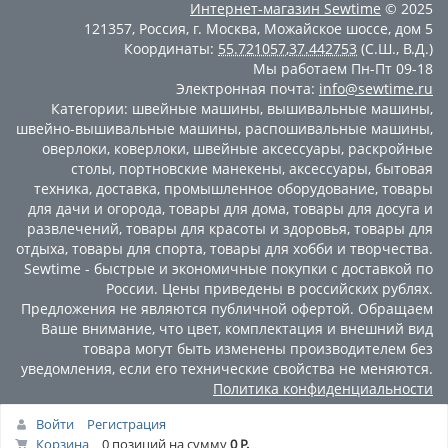
Интернет-магазин
Sewtime
© 2025
121357
,
Россия
,
г. Москва
,
Можайское шоссе, дом 5
Координаты:
55.721057
,
37.442753
(С.Ш., В.Д.)
Мы работаем
Пн-Пт 09-18
Электронная почта:
info@sewtime.ru
Категории:
швейные машины
,
вышивальные машины
,
швейно-вышивальные машины
,
распошивальные машины
,
оверлоки
,
коверлоки
,
швейные аксессуары
,
раскройные
столы
,
портновские манекены
,
аксессуары
,
бытовая
техника
,
доставка
,
промышленное оборудование
,
товары
для дачи и огорода
,
товары для дома
,
товары для досуга и
развлечений
,
товары для красоты и здоровья
,
товары для
отдыха
,
товары для спорта
,
товары для хобби и творчества
.
Sewtime - быстрые и экономичные покупки с доставкой по
России. Цены приведены в российских рублях.
Предложения не являются публичной офертой. Обращаем
Ваше внимание, что цвет, комплектация и внешний вид
товара могут быть изменены производителем без
уведомления, если его технические свойства не меняются.
Политика конфиденциальности
Войти
Регистрация
Корзина
0 позиций
на сумму
0 Р.