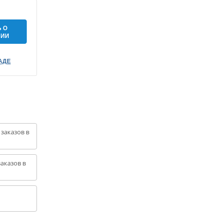
 О
НИИ
АДЕ
 заказов в
аказов в