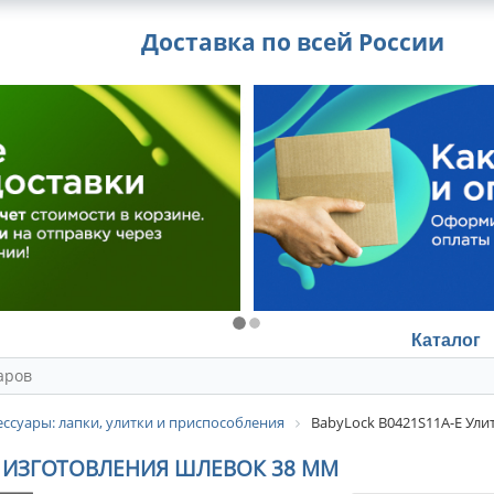
Доставка по всей России
Каталог
ссуары: лапки, улитки и приспособления
BabyLock B0421S11A-E Ули
ЛЯ ИЗГОТОВЛЕНИЯ ШЛЕВОК 38 ММ