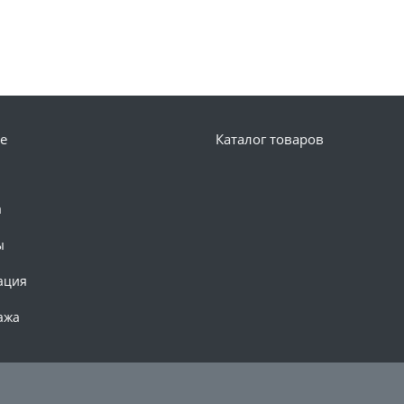
е
Каталог товаров
а
ы
ация
ажа