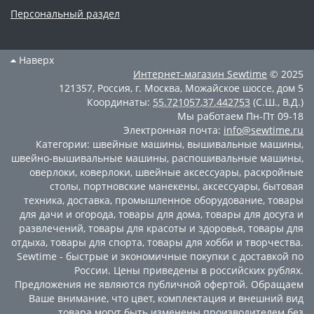
Персональный раздел
Наверх
Интернет-магазин
Sewtime
© 2025
121357
,
Россия
,
г. Москва
,
Можайское шоссе, дом 5
Координаты:
55.721057
,
37.442753
(С.Ш., В.Д.)
Мы работаем
Пн-Пт 09-18
Электронная почта:
info@sewtime.ru
Категории:
швейные машины
,
вышивальные машины
,
швейно-вышивальные машины
,
распошивальные машины
,
оверлоки
,
коверлоки
,
швейные аксессуары
,
раскройные
столы
,
портновские манекены
,
аксессуары
,
бытовая
техника
,
доставка
,
промышленное оборудование
,
товары
для дачи и огорода
,
товары для дома
,
товары для досуга и
развлечений
,
товары для красоты и здоровья
,
товары для
отдыха
,
товары для спорта
,
товары для хобби и творчества
.
Sewtime - быстрые и экономичные покупки с доставкой по
России. Цены приведены в российских рублях.
Предложения не являются публичной офертой. Обращаем
Ваше внимание, что цвет, комплектация и внешний вид
товара могут быть изменены производителем без