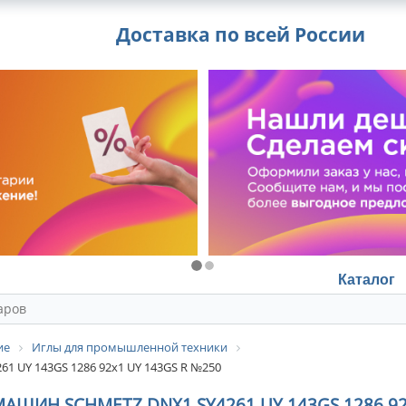
Доставка по всей России
Каталог
ие
Иглы для промышленной техники
 UY 143GS 1286 92x1 UY 143GS R №250
Н SCHMETZ DNX1 SY4261 UY 143GS 1286 92X