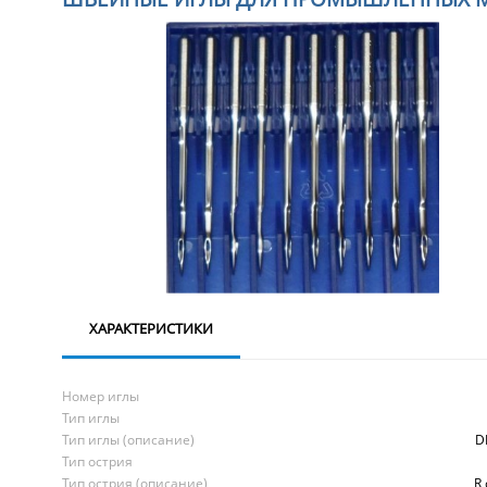
ХАРАКТЕРИСТИКИ
Номер иглы
Тип иглы
Тип иглы (описание)
D
Тип острия
Тип острия (описание)
R