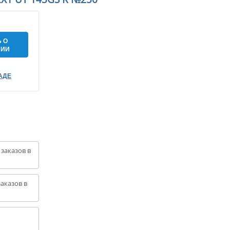
 О
НИИ
АДЕ
 заказов в
аказов в