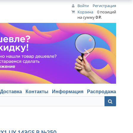
Войти
Регистрация
Корзина
0 позиций
на сумму
0 Р.
Доставка
Контакты
Информация
Распродажа
1 UY 143GS R №250