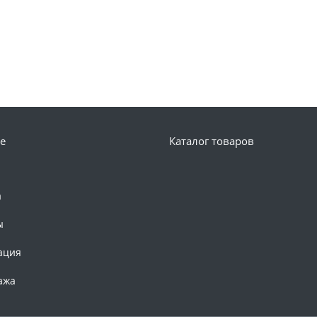
е
Каталог товаров
а
ы
ация
ажа