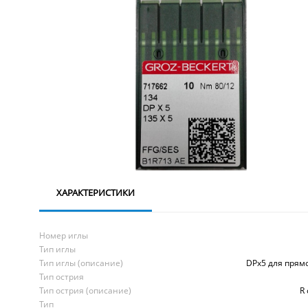
ХАРАКТЕРИСТИКИ
Номер иглы
Тип иглы
Тип иглы (описание)
DPx5 для прям
Тип острия
Тип острия (описание)
R
Тип