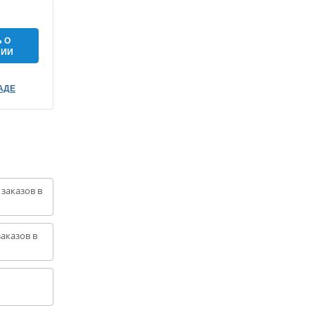
 О
НИИ
АДЕ
 заказов в
аказов в