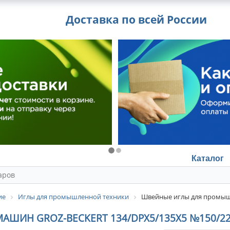
Доставка по всей России
Каталог
ие
Иглы для промышленной техники
Швейные иглы для промышл
ИН GROZ-BECKERT 134/DPX5/135X5 №150/2