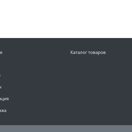
е
Каталог товаров
а
ы
ация
ажа