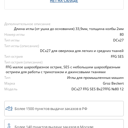
НЕТ НА СКЛАДЕ
Дополнительное описание
Длина иглы (от ушка до основания) 33,9мм, толщина колбы 2мм
Номер иглы
80
Тип иглы
DCx27
Тип иглы (описание)
DCx27 для оверлока для легких и средних тканей
Тип острия
FFG SES
Тип острия (описание)
FFG малое шарообразное острие, SES с небольшим шарообразным
острием для работы с трикотажом и джинсовыми тканями
Тип
Иглы для промышленных машин
Марка
Groz Beckert
Модель
DCx27 FFG SES Bx27FFG №80 12
Более 1500 пунктов выдачи заказов в РФ
Более 140 пунктов выдачи заказов в Москве