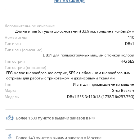
НЕТ НА СКЛАДЕ
Дополнительное описание
Длина иглы (от ушка до основания) 33,9мм, толщина колбы 2мм
Номер иглы
110
Тип иглы
DBx1
Тип иглы (описание)
DBx1 для прямострочных машин с тонкой колбой
Тип острия
FFG SES
Тип острия (описание)
FFG малое шарообразное острие, SES с небольшим шарообразным
острием для работы с трикотажом и джинсовыми тканями
Тип
Иглы для промышленных машин
Марка
Groz Beckert
Модель
DBx1 SES №110/18 (1738/16x257/FFG)
Более 1500 пунктов выдачи заказов в РФ
Более 140 пунктов выдачи заказов в Москве